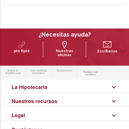
¿Necesitas ayuda?
300 8500
Nuestras
Escríbenos
oficinas
Sobre la
International
Testimonios
Trabaje con
Hipotecaria
Investors
nosotros
La Hipotecaria
Nuestros recursos
Legal