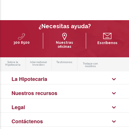
¿Necesitas ayuda?
300 8500
Nuestras
Escríbenos
oficinas
Sobre la
International
Testimonios
Trabaje con
Hipotecaria
Investors
nosotros
La Hipotecaria
Nuestros recursos
Legal
Contáctenos