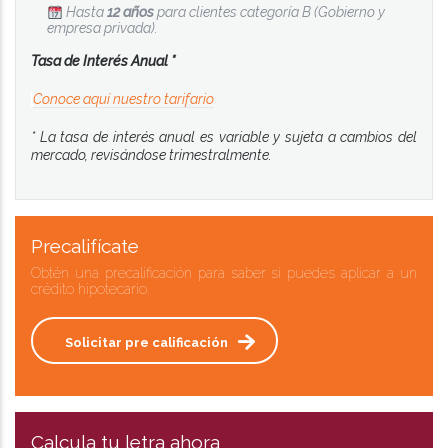
Hasta
12 años
para clientes categoría B (Gobierno y
empresa privada).
Tasa de Interés Anual *
Conoce aquí nuestro tarifario
* La tasa de interés anual es variable y sujeta a cambios del
mercado, revisándose trimestralmente.
Precalifícate
Obtén una precalificación para saber si puedes aplicar a un
crédito hipotecario.
Solicitar pre calificación
Calcula tu letra ahora