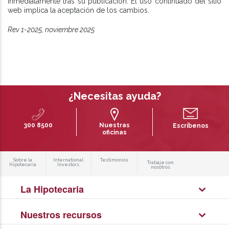
inmediatamente tras su publicación. El uso continuado del sitio
web implica la aceptación de los cambios.
Rev 1-2025, noviembre 2025
¿Necesitas ayuda?
300 8500
Nuestras
Escríbenos
oficinas
Sobre la
International
Testimonios
Trabaje con
Hipotecaria
Investors
nosotros
La Hipotecaria
Nuestros recursos