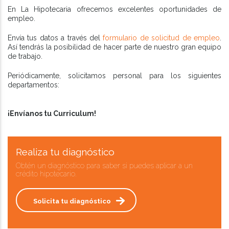
En La Hipotecaria ofrecemos excelentes oportunidades de
empleo.
Envía tus datos a través del
formulario de solicitud de empleo
.
Así tendrás la posibilidad de hacer parte de nuestro gran equipo
de trabajo.
Periódicamente, solicitamos personal para los siguientes
departamentos:
¡Envíanos tu Curriculum!
Realiza tu diagnóstico
Obtén un diagnóstico para saber si puedes aplicar a un
crédito hipotecario.
Solicita tu diagnóstico