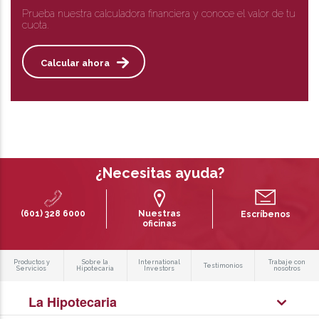
Prueba nuestra calculadora financiera y conoce el valor de tu
cuota.
Calcular ahora
¿Necesitas ayuda?
(601) 328 6000
Nuestras
Escríbenos
oficinas
Productos y
Sobre la
International
Trabaje con
Testimonios
Servicios
Hipotecaria
Investors
nosotros
La Hipotecaria