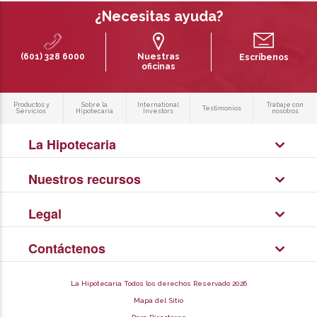
¿Necesitas ayuda?
(601) 328 6000
Nuestras
Escríbenos
oficinas
Productos y
Sobre la
International
Trabaje con
Testimonios
Servicios
Hipotecaria
Investors
nosotros
La Hipotecaria
Nuestros recursos
Legal
Contáctenos
La Hipotecaria Todos los derechos Reservado 2026
Mapa del Sitio