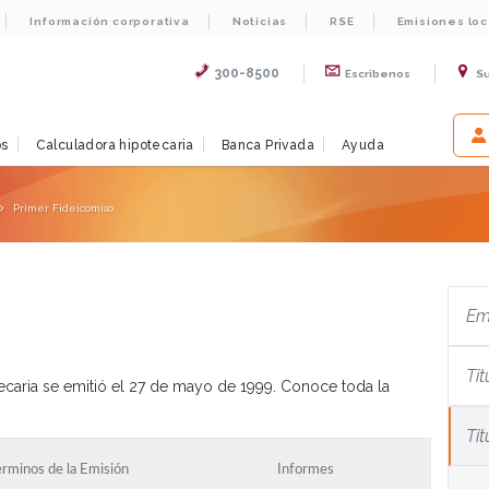
Información corporativa
Noticias
RSE
Emisiones lo
300-8500
Escribenos
S
os
Calculadora hipotecaria
Banca Privada
Ayuda
Primer Fideicomiso
Em
Tit
ecaria se emitió el 27 de mayo de 1999. Conoce toda la
Ti
érminos de la Emisión
Informes