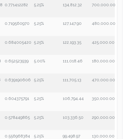
18
0.771412282
5.25%
134,812.32
700,000.00
0.719560970
5.25%
127,147.90
480,000.00
8
0.684005420
5.25%
122,193.35
425,000.00
8
0.652523939
5.00%
111,018.46
180,000.00
8
0.639190606
5.25%
111,705.13
470,000.00
0.604375791
5.25%
106,794.44
350,000.00
8
0.578449865
5.25%
103,336.50
290,000.00
0.556968384
5.25%
99,498.97
130,000.00