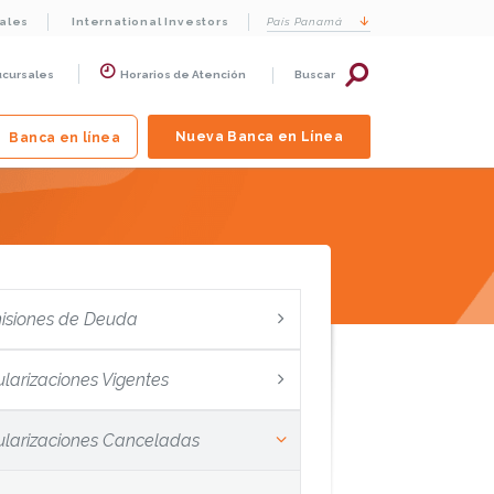
cales
International Investors
País
Panamá
ucursales
Horarios de Atención
Buscar
Nueva Banca en Línea
Banca en línea
isiones de Deuda
ularizaciones Vigentes
tularizaciones Canceladas