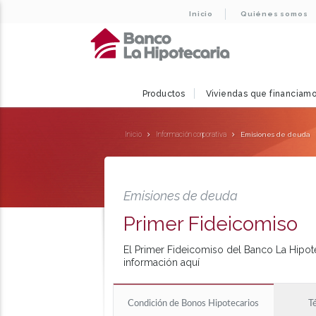
Inicio
Quiénes somos
Productos
Viviendas que financiam
Inicio
Información corporativa
Emisiones de deuda
Emisiones de deuda
Primer Fideicomiso
El Primer Fideicomiso del Banco La Hipot
información aquí
Condición de Bonos Hipotecarios
T