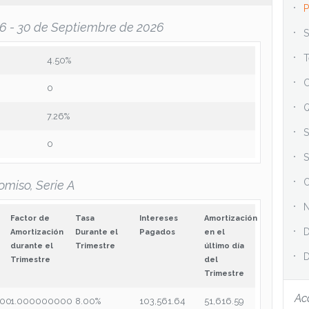
P
026 - 30 de Septiembre de 2026
S
T
4.50%
C
0
Q
7.26%
S
0
S
O
omiso, Serie A
N
Factor de
Tasa
Intereses
Amortización
D
Amortización
Durante el
Pagados
en el
durante el
Trimestre
último día
D
Trimestre
del
Trimestre
Ac
.00
1.000000000
8.00%
103,561.64
51,616.59