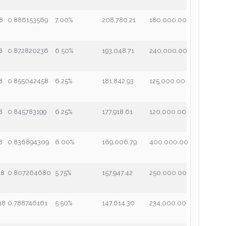
18
0.886153569
7.00%
208,780.21
180,000.00
8
0.872820236
6.50%
193,048.71
240,000.00
8
0.855042458
6.25%
181,842.93
125,000.00
8
0.845783199
6.25%
177,918.61
120,000.00
8
0.836894309
6.00%
169,006.79
400,000.00
18
0.807264680
5.75%
157,947.42
250,000.00
18
0.788746161
5.50%
147,614.30
234,000.00