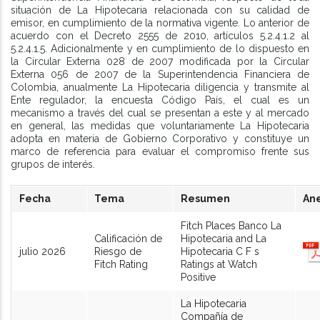
situación de La Hipotecaria relacionada con su calidad de
emisor, en cumplimiento de la normativa vigente. Lo anterior de
acuerdo con el Decreto 2555 de 2010, artículos 5.2.4.1.2 al
5.2.4.1.5. Adicionalmente y en cumplimiento de lo dispuesto en
la Circular Externa 028 de 2007 modificada por la Circular
Externa 056 de 2007 de la Superintendencia Financiera de
Colombia, anualmente La Hipotecaria diligencia y transmite al
Ente regulador, la encuesta Código País, el cual es un
mecanismo a través del cual se presentan a este y al mercado
en general, las medidas que voluntariamente La Hipotecaria
adopta en materia de Gobierno Corporativo y constituye un
marco de referencia para evaluar el compromiso frente sus
grupos de interés.
Fecha
Tema
Resumen
An
Fitch Places Banco La
Calificación de
Hipotecaria and La
julio 2026
Riesgo de
Hipotecaria C F s
Fitch Rating
Ratings at Watch
Positive
La Hipotecaria
Compañía de