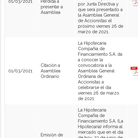
01/03/2021
Perdida a
por Junta Directiva y
presentar a
que será presentado a
Asamblea
la Asamblea General
de Accionistas el
próximo viernes 26 de
marzo de 2021.
La Hipotecaria
Compañía de
Financiamiento S.A. da
a conocer la
Citación a
convocatoria a la
01/03/2021
Asamblea
Asamblea General
Ordinario
Ordinaria de
Accionistas a
celebrarse el día
viernes 26 de marzo
de 2021
La Hipotecaria
Compañía de
Financiamiento S.A. (La
Hipotecaria) informa al
mercado que en el día
Emisión de
de hoy, 23 de junio de