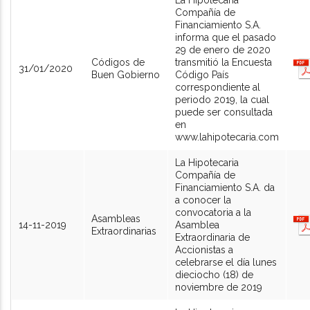
La Hipotecaria
Compañía de
Financiamiento S.A.
informa que el pasado
29 de enero de 2020
Códigos de
transmitió la Encuesta
31/01/2020
Buen Gobierno
Código País
correspondiente al
periodo 2019, la cual
puede ser consultada
en
www.lahipotecaria.com
La Hipotecaria
Compañía de
Financiamiento S.A. da
a conocer la
convocatoria a la
Asambleas
14-11-2019
Asamblea
Extraordinarias
Extraordinaria de
Accionistas a
celebrarse el día lunes
dieciocho (18) de
noviembre de 2019