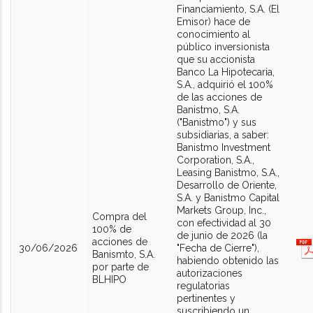
Financiamiento, S.A. (El
Emisor) hace de
conocimiento al
público inversionista
que su accionista
Banco La Hipotecaria,
S.A., adquirió el 100%
de las acciones de
Banistmo, S.A.
("Banistmo") y sus
subsidiarias, a saber:
Banistmo Investment
Corporation, S.A.,
Leasing Banistmo, S.A.,
Desarrollo de Oriente,
S.A. y Banistmo Capital
Markets Group, Inc.,
Compra del
con efectividad al 30
100% de
de junio de 2026 (la
acciones de
30/06/2026
"Fecha de Cierre"),
Banismto, S.A.
habiendo obtenido las
por parte de
autorizaciones
BLHIPO
regulatorias
pertinentes y
suscribiendo un