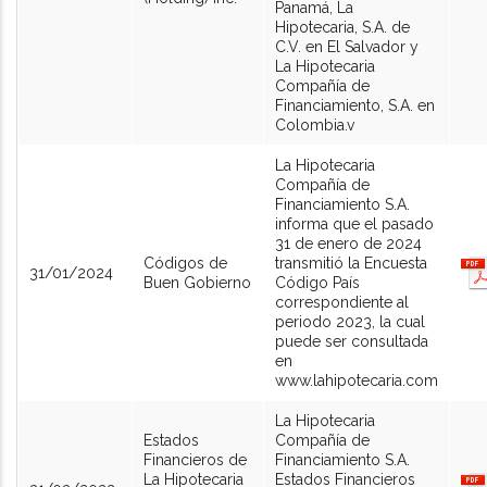
Panamá, La
Hipotecaria, S.A. de
C.V. en El Salvador y
La Hipotecaria
Compañía de
Financiamiento, S.A. en
Colombia.v
La Hipotecaria
Compañía de
Financiamiento S.A.
informa que el pasado
31 de enero de 2024
Códigos de
transmitió la Encuesta
31/01/2024
Buen Gobierno
Código País
correspondiente al
periodo 2023, la cual
puede ser consultada
en
www.lahipotecaria.com
La Hipotecaria
Estados
Compañía de
Financieros de
Financiamiento S.A.
La Hipotecaria
Estados Financieros