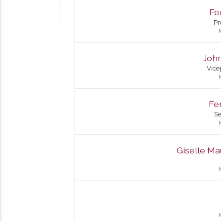
Fe
Pr
John
Vice
Fe
Se
Giselle Ma