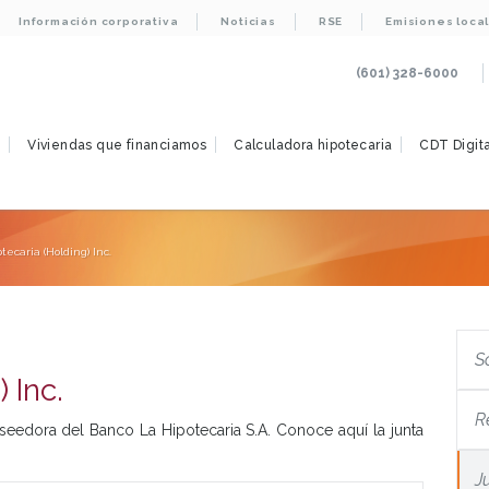
Información corporativa
Noticias
RSE
Emisiones loca
(601) 328-6000
s
Viviendas que financiamos
Calculadora hipotecaria
CDT Digita
tecaria (Holding) Inc.
S
 Inc.
R
oseedora del Banco La Hipotecaria S.A. Conoce aquí la junta
J