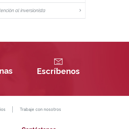
tención al inversionista
inas
Escríbenos
ios
Trabaje con nosotros