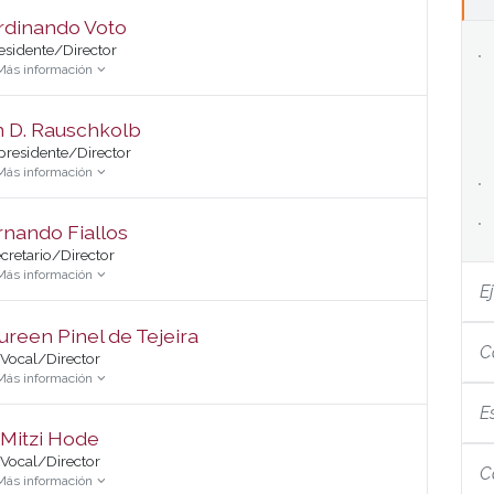
rdinando Voto
esidente/Director
Más información
 D. Rauschkolb
presidente/Director
Más información
rnando Fiallos
cretario/Director
Más información
E
ureen Pinel de Tejeira
C
Vocal/Director
Más información
E
Mitzi Hode
Vocal/Director
C
Más información