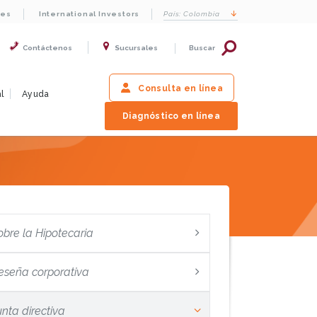
les
International Investors
País:
Colombia
Contáctenos
Sucursales
Buscar
Consulta en línea
l
Ayuda
Diagnóstico en línea
obre la Hipotecaria
eseña corporativa
unta directiva